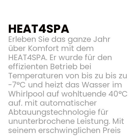
HEAT4SPA
Erleben
Sie
das
ganze
Jahr
über
Komfort
mit
dem
HEAT4SPA.
Er
wurde
für
den
effizienten
Betrieb
bei
Temperaturen
von
bis
zu
bis
zu
-7°C
und
heizt
das
Wasser
im
Whirlpool
auf
wohltuende
40°C
auf.
mit
automatischer
Abtauungstechnologie
für
ununterbrochene
Leistung.
Mit
seinem
erschwinglichen
Preis