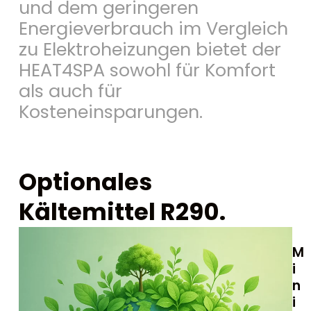
und
dem
geringeren
Energieverbrauch
im
Vergleich
zu
Elektroheizungen
bietet
der
HEAT4SPA
sowohl
für
Komfort
als
auch
für
Kosteneinsparungen.
Optionales
Kältemittel R290.
M
i
n
i