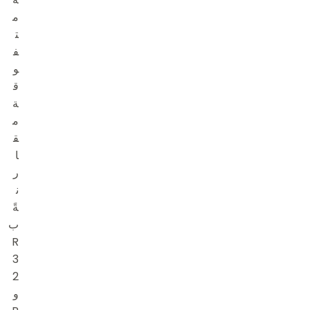
م
ت
ف
و
ق
ة
م
ق
ا
ر
ن
ةً
ب
R
3
2
و