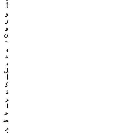
أ
و
ز
و
ن
-
ب
د
ي
ل
أ
ك
ث
ر
ا
خ
ض
ر