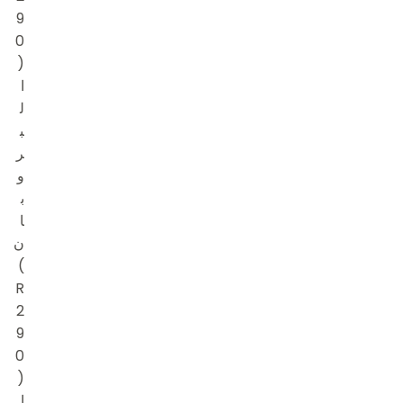
9
0
(
ا
ل
ب
ر
و
ب
ا
ن
)
R
2
9
0
(
ا