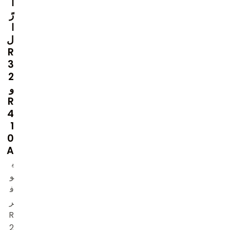
ا
رً
ا
ل
R
3
2
و
R
4
1
0
A
ي
و
ف
ر
R
2