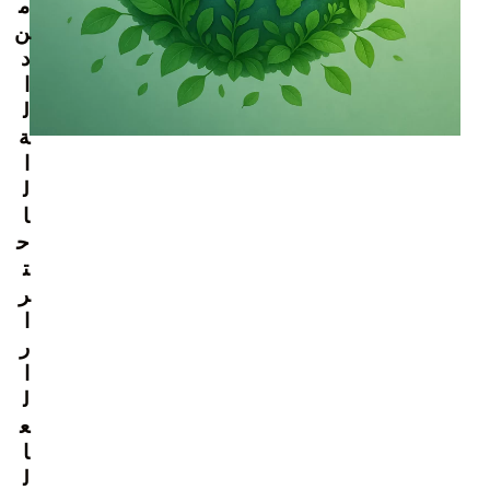
م
ن
د
ا
ل
ة
ا
ل
ا
ح
ت
ر
ا
ر
ا
ل
ع
ا
ل