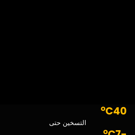
o
C
40
التسخين حتى
o
C
-7