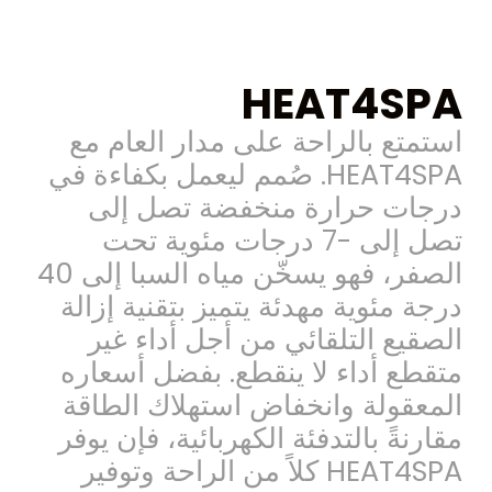
HEAT4SPA
استمتع
بالراحة
على
مدار
العام
مع
HEAT4SPA.
صُمم
ليعمل
بكفاءة
في
درجات
حرارة
منخفضة
تصل
إلى
تصل
إلى
-7
درجات
مئوية
تحت
الصفر،
فهو
يسخّن
مياه
السبا
إلى
40
درجة
مئوية
مهدئة
يتميز
بتقنية
إزالة
الصقيع
التلقائي
من
أجل
أداء
غير
متقطع
أداء
لا
ينقطع.
بفضل
أسعاره
المعقولة
وانخفاض
استهلاك
الطاقة
مقارنةً
بالتدفئة
الكهربائية،
فإن
يوفر
HEAT4SPA
كلاً
من
الراحة
وتوفير