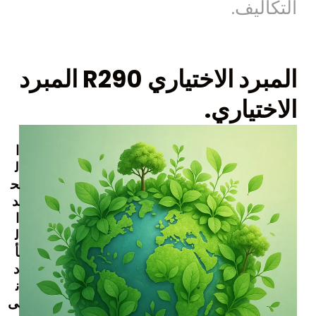
التكاليف.
المبرد الاختياري R290 المبرد
الاختياري.
ا
ل
ح
د
ا
ل
أ
د
ن
ى